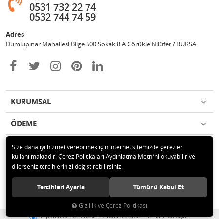
0531 732 22 74
0532 744 74 59
Adres
Dumlupınar Mahallesi Bilge 500 Sokak 8 A Görükle Nilüfer / BURSA
KURUMSAL
ÖDEME
İLETİŞİM
Size daha iyi hizmet verebilmek için internet sitemizde çerezler
kullanılmaktadır. Çerez Politikaları Aydınlatma Metni’ni okuyabilir ve
dilerseniz tercihlerinizi değiştirebilirsiniz.
© 2020 MAG OTOMOTİV Tüm hakları saklıdır.
Tercihleri Ayarla
Tümünü Kabul Et
Gizlilik ve Çerez Politikası
®
Hipotenüs
Yeni Nesil E-Ticaret Sistemleri ile Hazırlanmıştır.