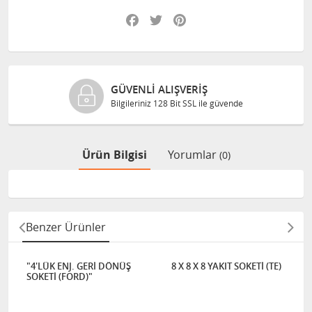
Facebook
Twitter
Pinterest
GÜVENLI ALIŞVERIŞ
Bilgileriniz 128 Bit SSL ile güvende
Ürün Bilgisi
Yorumlar
(0)
Benzer Ürünler
"4'LÜK ENJ. GERİ DÖNÜŞ
8 X 8 X 8 YAKIT SOKETİ (TE)
SOKETİ (FORD)"