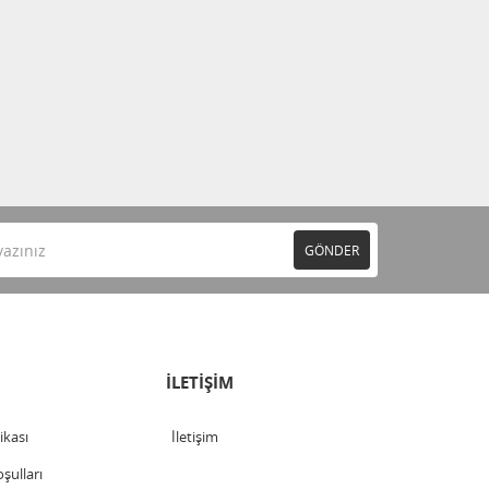
GÖNDER
İLETİŞİM
tikası
İletişim
şulları