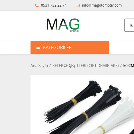
0531 732 22 74
info@magotomotiv.com
KATEGORILER
Ana Sayfa
KELEPÇE ÇEŞİTLERİ (CIRT-DEMİR-AKS)
50 CM