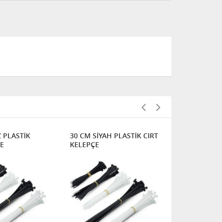
 PLASTİK
30 CM SİYAH PLASTİK CIRT
18x25 Hort
ÇE
KELEPÇE