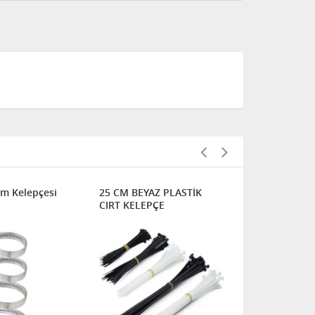
m Kelepçesi
25 CM BEYAZ PLASTİK
13x19 Hort
CIRT KELEPÇE