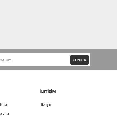
GÖNDER
İLETİŞİM
tikası
İletişim
şulları