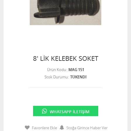
8' LİK KELEBEK SOKET
Ürün Kodu
MAG 151
Stok Durumu
TÜKENDİ
WHATSAPP İLETIŞIM
Favorilere Ekle
Stoğa Girince Haber Ver