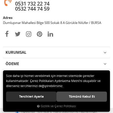
0531 732 22 74
0532 744 74 59
Adres
Dumlupınar Mahallesi Bilge 500 Sokak 8 A Görükle Nilüfer / BURSA
KURUMSAL
ÖDEME
İLETİŞİM
Size daha iyi hizmet verebilmek için internet sitemizde çerezler
kullanılmaktadır. Çerez Politikaları Aydınlatma Metni’ni okuyabilir ve
dilerseniz tercihlerinizi değiştirebilirsiniz.
© 2020 MAG OTOMOTİV Tüm hakları saklıdır.
Tercihleri Ayarla
Tümünü Kabul Et
Gizlilik ve Çerez Politikası
®
Hipotenüs
Yeni Nesil E-Ticaret Sistemleri ile Hazırlanmıştır.