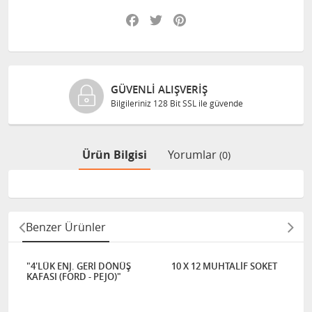
Facebook
Twitter
Pinterest
GÜVENLI ALIŞVERIŞ
Bilgileriniz 128 Bit SSL ile güvende
Ürün Bilgisi
Yorumlar
(0)
Benzer Ürünler
"4'LÜK ENJ. GERİ DÖNÜŞ
10 X 12 MUHTALİF SOKET
KAFASI (FORD - PEJO)"