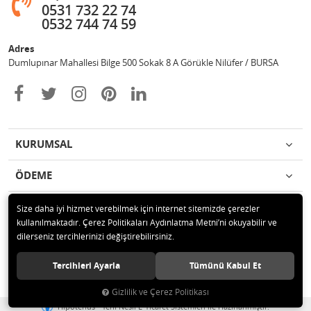
0531 732 22 74
0532 744 74 59
Adres
Dumlupınar Mahallesi Bilge 500 Sokak 8 A Görükle Nilüfer / BURSA
KURUMSAL
ÖDEME
İLETİŞİM
Size daha iyi hizmet verebilmek için internet sitemizde çerezler
kullanılmaktadır. Çerez Politikaları Aydınlatma Metni’ni okuyabilir ve
dilerseniz tercihlerinizi değiştirebilirsiniz.
© 2020 MAG OTOMOTİV Tüm hakları saklıdır.
Tercihleri Ayarla
Tümünü Kabul Et
Gizlilik ve Çerez Politikası
®
Hipotenüs
Yeni Nesil E-Ticaret Sistemleri ile Hazırlanmıştır.