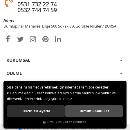
0531 732 22 74
0532 744 74 59
Adres
Dumlupınar Mahallesi Bilge 500 Sokak 8 A Görükle Nilüfer / BURSA
KURUMSAL
ÖDEME
İLETİŞİM
Size daha iyi hizmet verebilmek için internet sitemizde çerezler
kullanılmaktadır. Çerez Politikaları Aydınlatma Metni’ni okuyabilir ve
dilerseniz tercihlerinizi değiştirebilirsiniz.
© 2020 MAG OTOMOTİV Tüm hakları saklıdır.
Tercihleri Ayarla
Tümünü Kabul Et
Gizlilik ve Çerez Politikası
®
Hipotenüs
Yeni Nesil E-Ticaret Sistemleri ile Hazırlanmıştır.