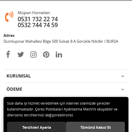
Müşteri Hizmetleri
0531 732 22 74
0532 744 74 59
Adres
Dumlupınar Mahallesi Bilge 500 Sokak 8 A Görükle Nilüfer / BURSA
KURUMSAL
ÖDEME
İLETİŞİM
Size daha iyi hizmet verebilmek için internet sitemizde çerezler
kullanılmaktadır. Çerez Politikaları Aydınlatma Metni’ni okuyabilir ve
dilerseniz tercihlerinizi değiştirebilirsiniz.
© 2020 MAG OTOMOTİV Tüm hakları saklıdır.
Tercihleri Ayarla
Tümünü Kabul Et