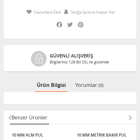
Favorilere Ekle
Stoğa Girince Haber Ver
Facebook
Twitter
Pinterest
GÜVENLI ALIŞVERIŞ
Bilgileriniz 128 Bit SSL ile güvende
Ürün Bilgisi
Yorumlar
(0)
Benzer Ürünler
10 MM ALM PUL
10 MM METRİK BAKIR PUL