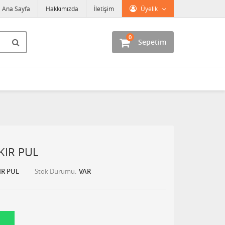
Ana Sayfa
Hakkımızda
İletişim
Üyelik
0
Sepetim
KIR PUL
IR PUL
Stok Durumu
VAR