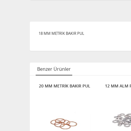
18 MM METRİK BAKIR PUL
Benzer Ürünler
K SÜPER
20 MM METRİK BAKIR PUL
12 MM ALM 