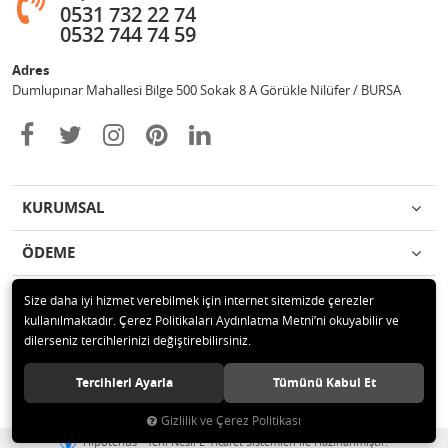
0531 732 22 74
0532 744 74 59
Adres
Dumlupınar Mahallesi Bilge 500 Sokak 8 A Görükle Nilüfer / BURSA
KURUMSAL
ÖDEME
İLETİŞİM
Size daha iyi hizmet verebilmek için internet sitemizde çerezler
kullanılmaktadır. Çerez Politikaları Aydınlatma Metni’ni okuyabilir ve
dilerseniz tercihlerinizi değiştirebilirsiniz.
© 2020 MAG OTOMOTİV Tüm hakları saklıdır.
Tercihleri Ayarla
Tümünü Kabul Et
Gizlilik ve Çerez Politikası
®
Hipotenüs
Yeni Nesil E-Ticaret Sistemleri ile Hazırlanmıştır.