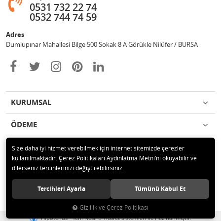
0531 732 22 74
0532 744 74 59
Adres
Dumlupınar Mahallesi Bilge 500 Sokak 8 A Görükle Nilüfer / BURSA
KURUMSAL
ÖDEME
İLETİŞİM
Size daha iyi hizmet verebilmek için internet sitemizde çerezler
kullanılmaktadır. Çerez Politikaları Aydınlatma Metni’ni okuyabilir ve
dilerseniz tercihlerinizi değiştirebilirsiniz.
© 2020 MAG OTOMOTİV Tüm hakları saklıdır.
Tercihleri Ayarla
Tümünü Kabul Et
Gizlilik ve Çerez Politikası
®
Hipotenüs
Yeni Nesil E-Ticaret Sistemleri ile Hazırlanmıştır.