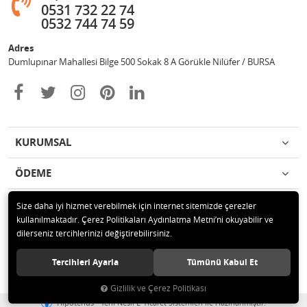
0531 732 22 74
0532 744 74 59
Adres
Dumlupınar Mahallesi Bilge 500 Sokak 8 A Görükle Nilüfer / BURSA
KURUMSAL
ÖDEME
İLETİŞİM
Size daha iyi hizmet verebilmek için internet sitemizde çerezler
kullanılmaktadır. Çerez Politikaları Aydınlatma Metni’ni okuyabilir ve
dilerseniz tercihlerinizi değiştirebilirsiniz.
© 2020 MAG OTOMOTİV Tüm hakları saklıdır.
Tercihleri Ayarla
Tümünü Kabul Et
Gizlilik ve Çerez Politikası
®
Hipotenüs
Yeni Nesil E-Ticaret Sistemleri ile Hazırlanmıştır.