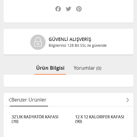
Facebook
Twitter
Pinterest
GÜVENLI ALIŞVERIŞ
Bilgileriniz 128 Bit SSL ile güvende
Ürün Bilgisi
Yorumlar
(0)
Benzer Ürünler
32'LİK RADYATÖR KAFASI
12 X 12 KALORİFER KAFASI
(70)
(90)