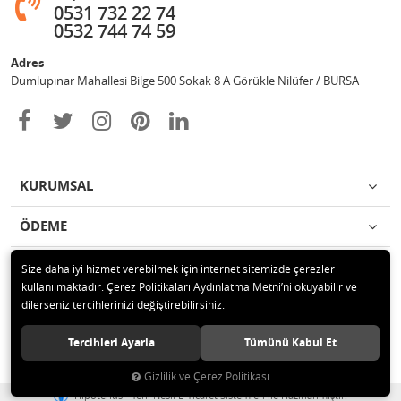
0531 732 22 74
0532 744 74 59
Adres
Dumlupınar Mahallesi Bilge 500 Sokak 8 A Görükle Nilüfer / BURSA
KURUMSAL
ÖDEME
İLETİŞİM
Size daha iyi hizmet verebilmek için internet sitemizde çerezler
kullanılmaktadır. Çerez Politikaları Aydınlatma Metni’ni okuyabilir ve
dilerseniz tercihlerinizi değiştirebilirsiniz.
© 2020 MAG OTOMOTİV Tüm hakları saklıdır.
Tercihleri Ayarla
Tümünü Kabul Et
Gizlilik ve Çerez Politikası
®
Hipotenüs
Yeni Nesil E-Ticaret Sistemleri ile Hazırlanmıştır.