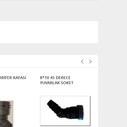
ORİFER KAFASI
8*10 45 DERECE
8'LİK ELEKT
YUVARLAK SOKET
SİBOBU