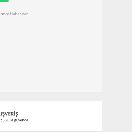
irince Haber Ver
IŞVERIŞ
Bit SSL ile güvende