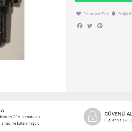
Favorilere Ekle
Stoğa G
Facebook
Twitter
Pinterest
MA
GÜVENLI AL
llanılan OEM numaraları
Bilgileriniz 128 
 amacı ile kullanılmıştır.