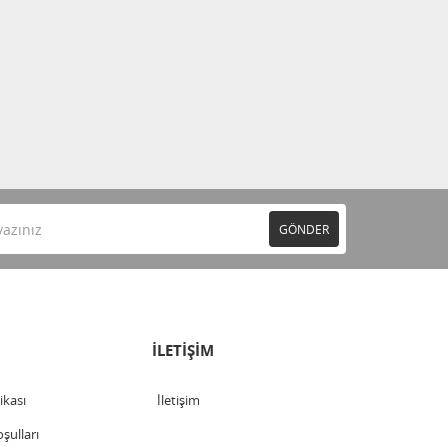
GÖNDER
İLETİŞİM
tikası
İletişim
şulları