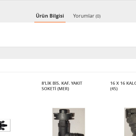
Ürün Bilgisi
Yorumlar
(0)
8'LİK BİS. KAF. YAKIT
16 X 16 KAL
SOKETİ (MER)
(45)