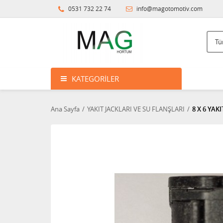
0531 732 22 74
info@magotomotiv.com
KATEGORILER
Ana Sayfa
YAKIT JACKLARI VE SU FLANŞLARI
8 X 6 YAK