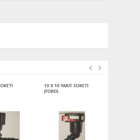
SOKETİ
10 X 10 YAKIT SOKETİ
10'LUK ELE
(FORD)
FİLTRESİ