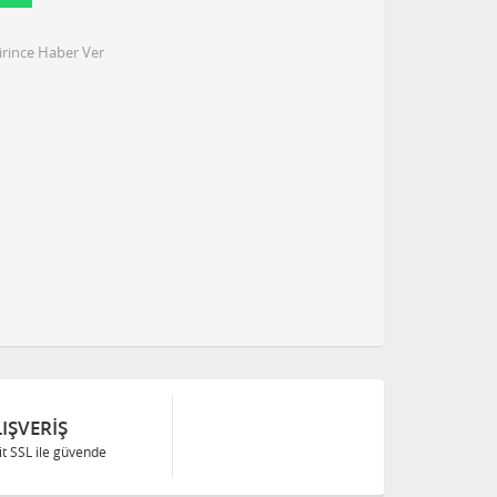
irince Haber Ver
IŞVERIŞ
Bit SSL ile güvende