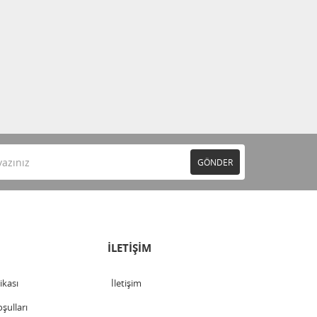
GÖNDER
İLETİŞİM
tikası
İletişim
şulları