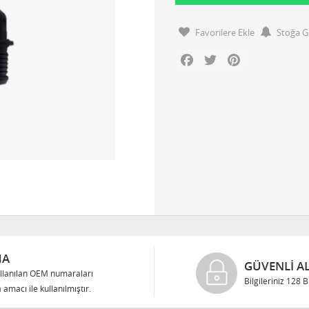
Favorilere Ekle
Stoğa G
Facebook
Twitter
Pinterest
MA
GÜVENLI AL
llanılan OEM numaraları
Bilgileriniz 128 
 amacı ile kullanılmıştır.