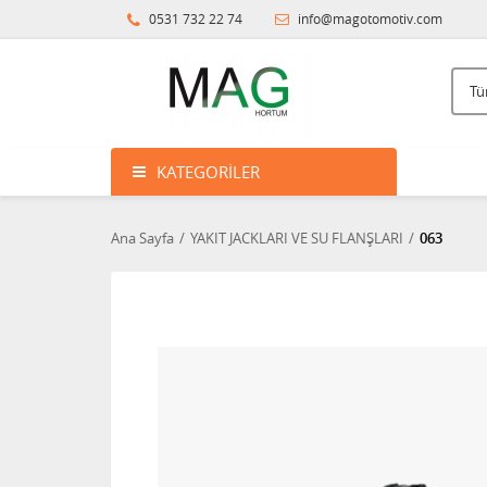
0531 732 22 74
info@magotomotiv.com
KATEGORILER
Ana Sayfa
YAKIT JACKLARI VE SU FLANŞLARI
063