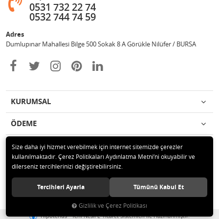
0531 732 22 74
0532 744 74 59
Adres
Dumlupınar Mahallesi Bilge 500 Sokak 8 A Görükle Nilüfer / BURSA
KURUMSAL
ÖDEME
İLETİŞİM
Size daha iyi hizmet verebilmek için internet sitemizde çerezler
kullanılmaktadır. Çerez Politikaları Aydınlatma Metni’ni okuyabilir ve
dilerseniz tercihlerinizi değiştirebilirsiniz.
© 2020 MAG OTOMOTİV Tüm hakları saklıdır.
Tercihleri Ayarla
Tümünü Kabul Et
Gizlilik ve Çerez Politikası
®
Hipotenüs
Yeni Nesil E-Ticaret Sistemleri ile Hazırlanmıştır.