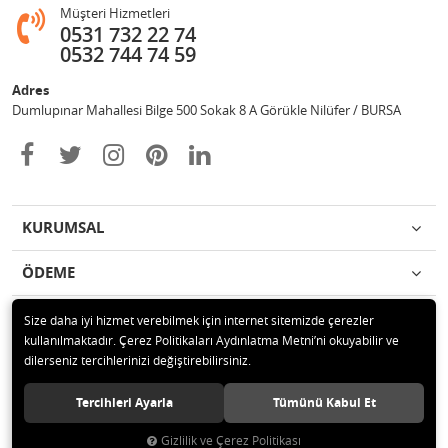
Müşteri Hizmetleri
0531 732 22 74
0532 744 74 59
Adres
Dumlupınar Mahallesi Bilge 500 Sokak 8 A Görükle Nilüfer / BURSA
KURUMSAL
ÖDEME
İLETİŞİM
Size daha iyi hizmet verebilmek için internet sitemizde çerezler
kullanılmaktadır. Çerez Politikaları Aydınlatma Metni’ni okuyabilir ve
dilerseniz tercihlerinizi değiştirebilirsiniz.
© 2020 MAG OTOMOTİV Tüm hakları saklıdır.
Tercihleri Ayarla
Tümünü Kabul Et
Gizlilik ve Çerez Politikası