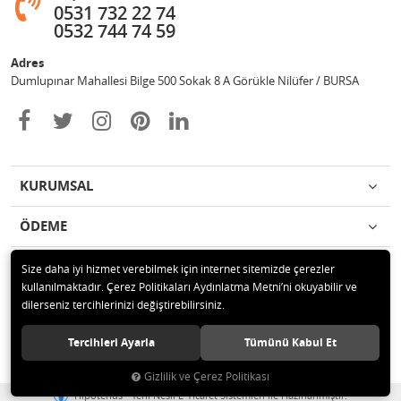
0531 732 22 74
0532 744 74 59
Adres
Dumlupınar Mahallesi Bilge 500 Sokak 8 A Görükle Nilüfer / BURSA
KURUMSAL
ÖDEME
İLETİŞİM
Size daha iyi hizmet verebilmek için internet sitemizde çerezler
kullanılmaktadır. Çerez Politikaları Aydınlatma Metni’ni okuyabilir ve
dilerseniz tercihlerinizi değiştirebilirsiniz.
© 2020 MAG OTOMOTİV Tüm hakları saklıdır.
Tercihleri Ayarla
Tümünü Kabul Et
Gizlilik ve Çerez Politikası
®
Hipotenüs
Yeni Nesil E-Ticaret Sistemleri ile Hazırlanmıştır.