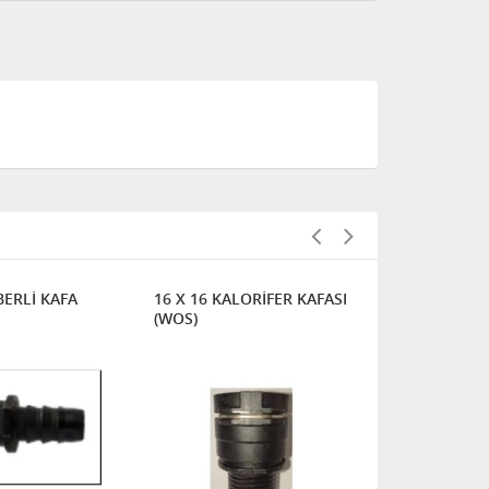
ERLİ KAFA
16 X 16 KALORİFER KAFASI
ÇESMELİ 10
(WOS)