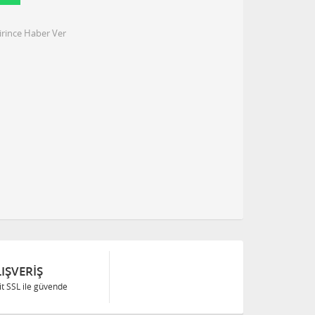
irince Haber Ver
IŞVERIŞ
Bit SSL ile güvende