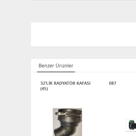
Benzer Ürünler
SC16
32'LİK RADYATÖR KAFASI
087
(45)