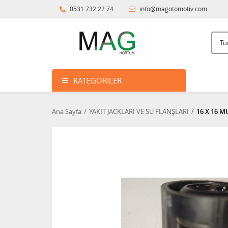
0531 732 22 74
info@magotomotiv.com
KATEGORILER
Ana Sayfa
YAKIT JACKLARI VE SU FLANŞLARI
16 X 16 M