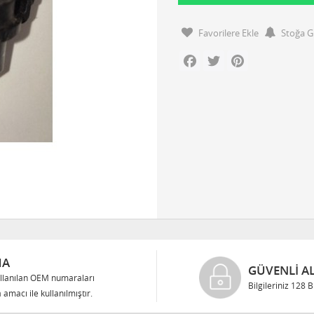
Favorilere Ekle
Stoğa G
Facebook
Twitter
Pinterest
MA
GÜVENLI AL
llanılan OEM numaraları
Bilgileriniz 128 
 amacı ile kullanılmıştır.