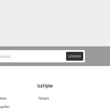
GÖNDER
İLETİŞİM
tikası
İletişim
şulları