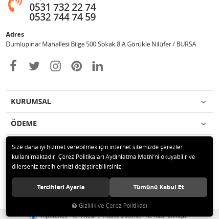
0531 732 22 74
0532 744 74 59
Adres
Dumlupınar Mahallesi Bilge 500 Sokak 8 A Görükle Nilüfer / BURSA
KURUMSAL
ÖDEME
İLETİŞİM
Size daha iyi hizmet verebilmek için internet sitemizde çerezler
kullanılmaktadır. Çerez Politikaları Aydınlatma Metni’ni okuyabilir ve
dilerseniz tercihlerinizi değiştirebilirsiniz.
© 2020 MAG OTOMOTİV Tüm hakları saklıdır.
Tercihleri Ayarla
Tümünü Kabul Et
Gizlilik ve Çerez Politikası
®
Hipotenüs
Yeni Nesil E-Ticaret Sistemleri ile Hazırlanmıştır.