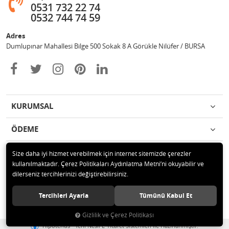
0531 732 22 74
0532 744 74 59
Adres
Dumlupınar Mahallesi Bilge 500 Sokak 8 A Görükle Nilüfer / BURSA
KURUMSAL
ÖDEME
İLETİŞİM
Size daha iyi hizmet verebilmek için internet sitemizde çerezler
kullanılmaktadır. Çerez Politikaları Aydınlatma Metni’ni okuyabilir ve
dilerseniz tercihlerinizi değiştirebilirsiniz.
© 2020 MAG OTOMOTİV Tüm hakları saklıdır.
Tercihleri Ayarla
Tümünü Kabul Et
Gizlilik ve Çerez Politikası
®
Hipotenüs
Yeni Nesil E-Ticaret Sistemleri ile Hazırlanmıştır.