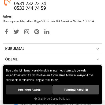
0531 732 22 74
0532 744 74 59
Adres
Dumlupınar Mahallesi Bilge 500 Sokak 8 A Görükle Nilüfer / BURSA
KURUMSAL
ÖDEME
İLETİŞİM
Size daha iyi hizmet verebilmek için internet sitemizde çerezler
kullanılmaktadır. Çerez Politikaları Aydınlatma Metni’ni okuyabilir ve
dilerseniz tercihlerinizi değiştirebilirsiniz.
© 2020 MAG OTOMOTİV Tüm hakları saklıdır.
Tercihleri Ayarla
Tümünü Kabul Et
Gizlilik ve Çerez Politikası
®
Hipotenüs
Yeni Nesil E-Ticaret Sistemleri ile Hazırlanmıştır.