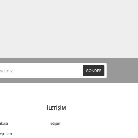
GÖNDER
İLETİŞİM
tikası
İletişim
şulları