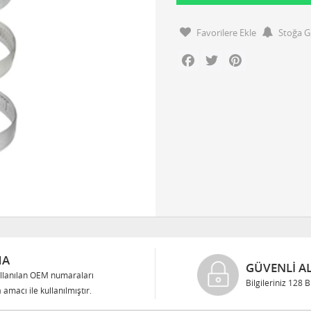
Favorilere Ekle
Stoğa G
Facebook
Twitter
Pinterest
MA
GÜVENLI AL
llanılan OEM numaraları
Bilgileriniz 128 
 amacı ile kullanılmıştır.