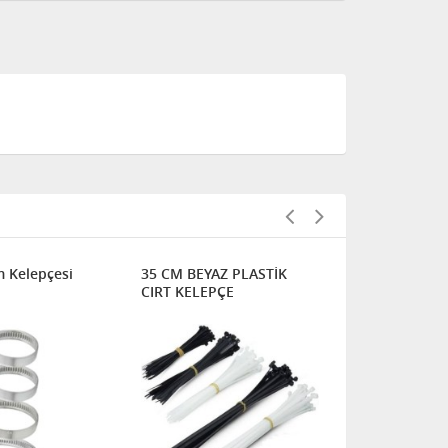
 Kelepçesi
35 CM BEYAZ PLASTİK
25 CM BEYA
CIRT KELEPÇE
CIRT KELEP