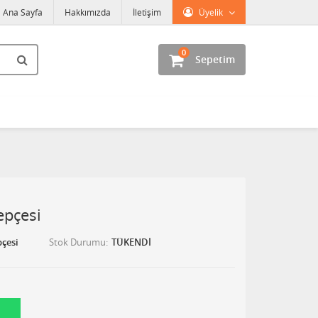
Ana Sayfa
Hakkımızda
İletişim
Üyelik
0
Sepetim
epçesi
çesi
Stok Durumu
TÜKENDİ