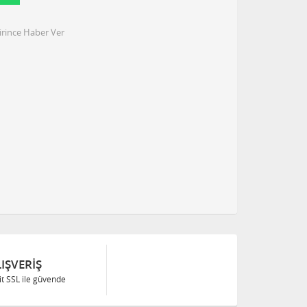
irince Haber Ver
IŞVERIŞ
Bit SSL ile güvende