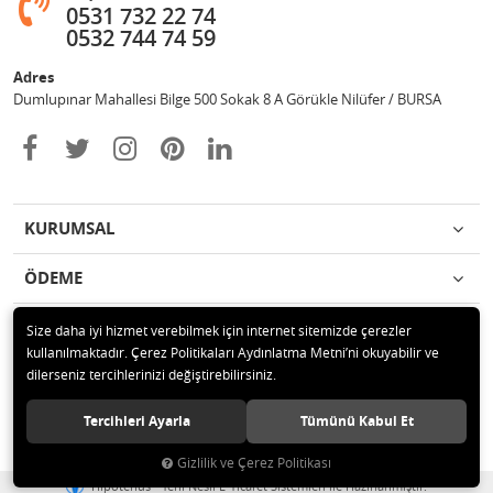
0531 732 22 74
0532 744 74 59
Adres
Dumlupınar Mahallesi Bilge 500 Sokak 8 A Görükle Nilüfer / BURSA
KURUMSAL
ÖDEME
İLETİŞİM
Size daha iyi hizmet verebilmek için internet sitemizde çerezler
kullanılmaktadır. Çerez Politikaları Aydınlatma Metni’ni okuyabilir ve
dilerseniz tercihlerinizi değiştirebilirsiniz.
© 2020 MAG OTOMOTİV Tüm hakları saklıdır.
Tercihleri Ayarla
Tümünü Kabul Et
Gizlilik ve Çerez Politikası
®
Hipotenüs
Yeni Nesil E-Ticaret Sistemleri ile Hazırlanmıştır.