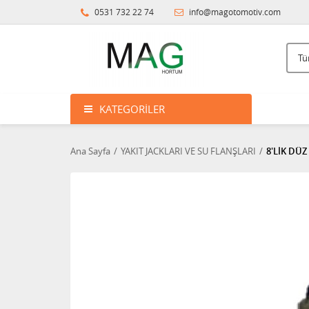
0531 732 22 74
info@magotomotiv.com
KATEGORILER
Ana Sayfa
YAKIT JACKLARI VE SU FLANŞLARI
8'LİK DÜZ