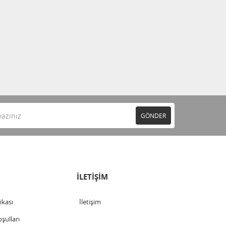
GÖNDER
İLETİŞİM
tikası
İletişim
şulları