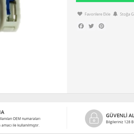
Favorilere Ekle
Stoğa G
Facebook
Twitter
Pinterest
MA
GÜVENLI AL
llanılan OEM numaraları
Bilgileriniz 128 
 amacı ile kullanılmıştır.