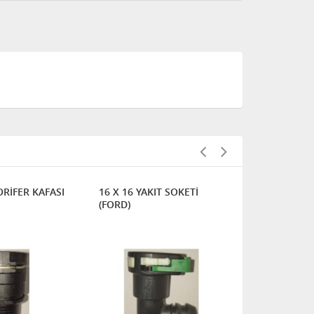
ORİFER KAFASI
16 X 16 YAKIT SOKETİ
16 X 16 X 1
(FORD)
TE KAFASI