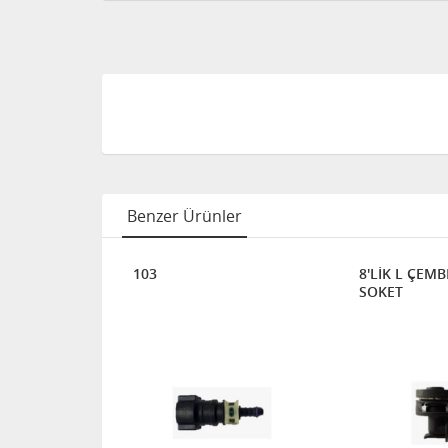
Benzer Ürünler
TÖR KAFASI
103
8'LİK L ÇEMB
SOKET