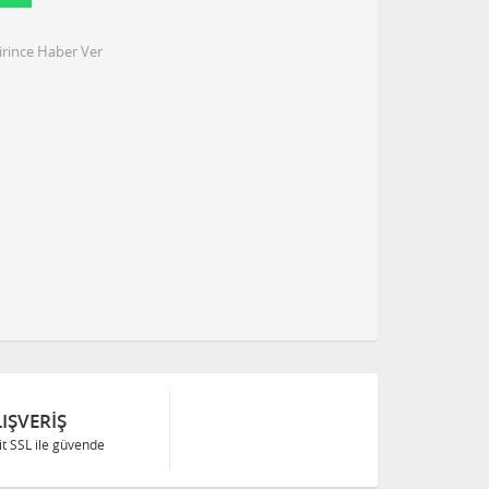
irince Haber Ver
IŞVERIŞ
Bit SSL ile güvende