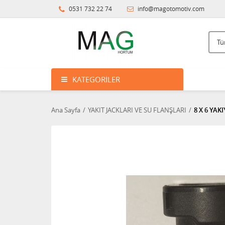
0531 732 22 74
info@magotomotiv.com
KATEGORILER
Ana Sayfa
YAKIT JACKLARI VE SU FLANŞLARI
8 X 6 YAKI