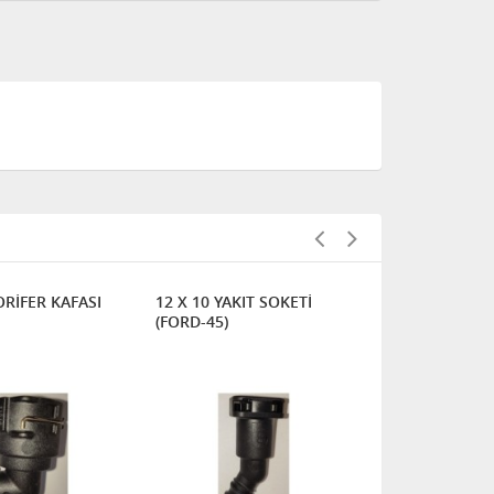
ORİFER KAFASI
12 X 10 YAKIT SOKETİ
10 X 8 YAKI
(FORD-45)
(FORD)