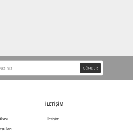
GÖNDER
İLETİŞİM
tikası
İletişim
şulları