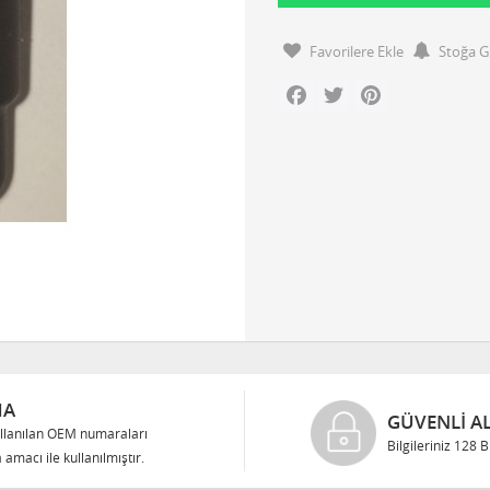
Favorilere Ekle
Stoğa G
Facebook
Twitter
Pinterest
MA
GÜVENLI AL
llanılan OEM numaraları
Bilgileriniz 128 
 amacı ile kullanılmıştır.