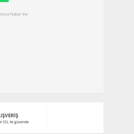
irince Haber Ver
IŞVERIŞ
Bit SSL ile güvende