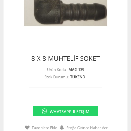
8 X 8 MUHTELİF SOKET
Ürün Kodu
MAG 139
Stok Durumu
TÜKENDİ
WHATSAPP İLETIŞIM
Favorilere Ekle
Stoğa Girince Haber Ver