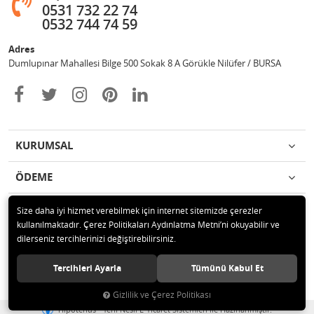
0531 732 22 74
0532 744 74 59
Adres
Dumlupınar Mahallesi Bilge 500 Sokak 8 A Görükle Nilüfer / BURSA
KURUMSAL
ÖDEME
İLETİŞİM
Size daha iyi hizmet verebilmek için internet sitemizde çerezler
kullanılmaktadır. Çerez Politikaları Aydınlatma Metni’ni okuyabilir ve
dilerseniz tercihlerinizi değiştirebilirsiniz.
© 2020 MAG OTOMOTİV Tüm hakları saklıdır.
Tercihleri Ayarla
Tümünü Kabul Et
Gizlilik ve Çerez Politikası
®
Hipotenüs
Yeni Nesil E-Ticaret Sistemleri ile Hazırlanmıştır.