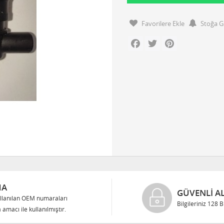
Favorilere Ekle
Stoğa G
Facebook
Twitter
Pinterest
MA
GÜVENLI AL
llanılan OEM numaraları
Bilgileriniz 128 
 amacı ile kullanılmıştır.