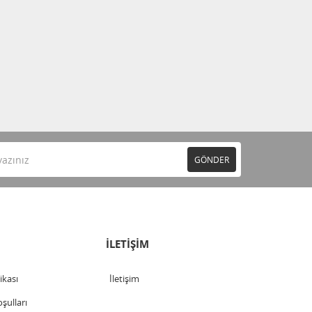
GÖNDER
İLETİŞİM
tikası
İletişim
şulları