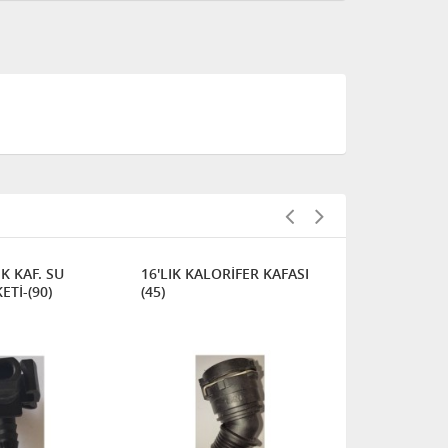
EK KAF. SU
16'LIK KALORİFER KAFASI
16*16 TIRNA
Tİ-(90)
(45)
SOKET