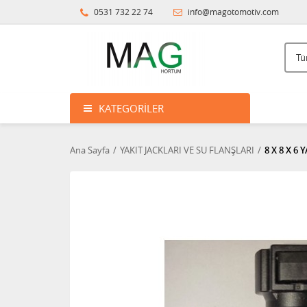
0531 732 22 74
info@magotomotiv.com
KATEGORILER
Ana Sayfa
YAKIT JACKLARI VE SU FLANŞLARI
8 X 8 X 6 