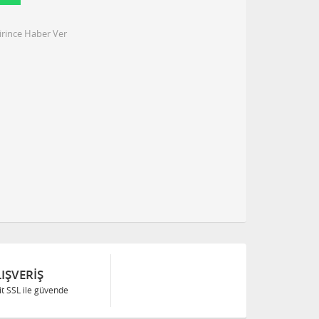
irince Haber Ver
IŞVERIŞ
Bit SSL ile güvende