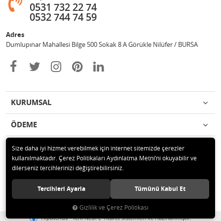
0531 732 22 74
0532 744 74 59
Adres
Dumlupınar Mahallesi Bilge 500 Sokak 8 A Görükle Nilüfer / BURSA
KURUMSAL
ÖDEME
İLETİŞİM
Size daha iyi hizmet verebilmek için internet sitemizde çerezler
kullanılmaktadır. Çerez Politikaları Aydınlatma Metni’ni okuyabilir ve
dilerseniz tercihlerinizi değiştirebilirsiniz.
© 2020 MAG OTOMOTİV Tüm hakları saklıdır.
Tercihleri Ayarla
Tümünü Kabul Et
Gizlilik ve Çerez Politikası
®
Hipotenüs
Yeni Nesil E-Ticaret Sistemleri ile Hazırlanmıştır.