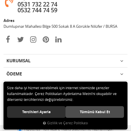
0531 732 22 74
0532 744 74 59
Adres
Dumlupınar Mahallesi Bilge 500 Sokak 8 A Görükle Nilüfer / BURSA
KURUMSAL
ÖDEME
İLETİŞİM
Size daha iyi hizmet verebilmek için internet sitemizde çerezler
kullanılmaktadır. Çerez Politikaları Aydınlatma Metni’ni okuyabilir ve
dilerseniz tercihlerinizi değiştirebilirsiniz.
© 2020 MAG OTOMOTİV Tüm hakları saklıdır.
Tercihleri Ayarla
Tümünü Kabul Et
Gizlilik ve Çerez Politikası
®
Hipotenüs
Yeni Nesil E-Ticaret Sistemleri ile Hazırlanmıştır.