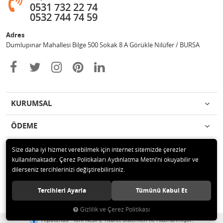
0531 732 22 74
0532 744 74 59
Adres
Dumlupınar Mahallesi Bilge 500 Sokak 8 A Görükle Nilüfer / BURSA
KURUMSAL
ÖDEME
İLETİŞİM
Size daha iyi hizmet verebilmek için internet sitemizde çerezler
kullanılmaktadır. Çerez Politikaları Aydınlatma Metni’ni okuyabilir ve
dilerseniz tercihlerinizi değiştirebilirsiniz.
© 2020 MAG OTOMOTİV Tüm hakları saklıdır.
Tercihleri Ayarla
Tümünü Kabul Et
Gizlilik ve Çerez Politikası
®
Hipotenüs
Yeni Nesil E-Ticaret Sistemleri ile Hazırlanmıştır.