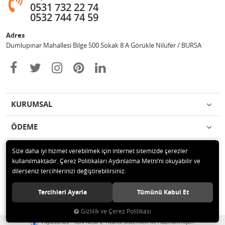
0531 732 22 74
0532 744 74 59
Adres
Dumlupınar Mahallesi Bilge 500 Sokak 8 A Görükle Nilüfer / BURSA
KURUMSAL
ÖDEME
İLETİŞİM
Size daha iyi hizmet verebilmek için internet sitemizde çerezler
kullanılmaktadır. Çerez Politikaları Aydınlatma Metni’ni okuyabilir ve
dilerseniz tercihlerinizi değiştirebilirsiniz.
© 2020 MAG OTOMOTİV Tüm hakları saklıdır.
Tercihleri Ayarla
Tümünü Kabul Et
Gizlilik ve Çerez Politikası
®
Hipotenüs
Yeni Nesil E-Ticaret Sistemleri ile Hazırlanmıştır.