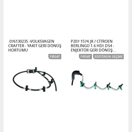
.076130235 -VOLKSVAGEN
P207-1574.JK / CİTROEN
CRAFTER - YAKIT GERİ DÖNÜŞ
BERLİNGO 1.6 HDI.DS4 -
HORTUMU
ENJEKTÖR GERİ DÖNÜŞ
HORTUMU
FIRSAT
FIRSAT
EDITÖRÜN SEÇIMI